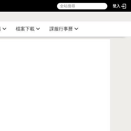
登入
:::
陽
檔案下載
課服行事曆