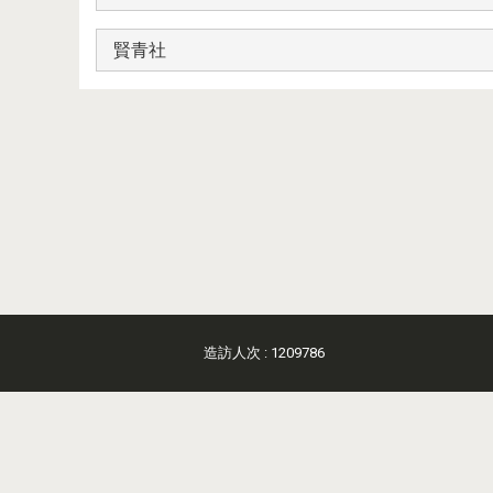
賢青社
造訪人次 : 1209786