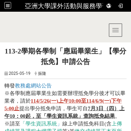
亞洲大學課外活動與服務學習組
:::
Toggle 
113-2學期各學制「應屆畢業生」【學分
抵免】申請公告
2025-05-19
振隆
轉發
教務處網站公告
※各學制應屆畢業生如需要辦理抵免學分後才可以畢
業者，請於
114/5/26(一)上午10:00至114/6/9(一)下午
5:00止
提出學分抵免申請，學生可自
7月3日（四）上
午10：00起，至「學生資訊系統」查詢抵免結果
。
※請至
「學生資訊系統
」
線上申請抵免科目(含
上傳