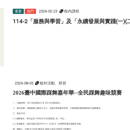
2026-02-23
校內課程
重要
熱門
114-2「服務與學習」及「永續發展與實踐(一)
2026-08-05
校外活動、研習
2026臺中國際踩舞嘉年華─全民踩舞趣味競賽
一、活動時間：9月12日(星期六) 至 9月13日(星期日)。
二、報名資格：每隊參賽人數至少10人，活動不限年齡及背景，只要熱愛音樂與舞蹈皆可組隊參加。
三、報名方式：
(一) 網路報名：即日起至115年8月21日(星期五) 23：59止。
(二) 現場報名：請於活動日當日中午12：30至14：00期間現場完成報名手續。
四、聯絡人：0988-819-308 鄭先生 (請於上班日10時至17時撥打)