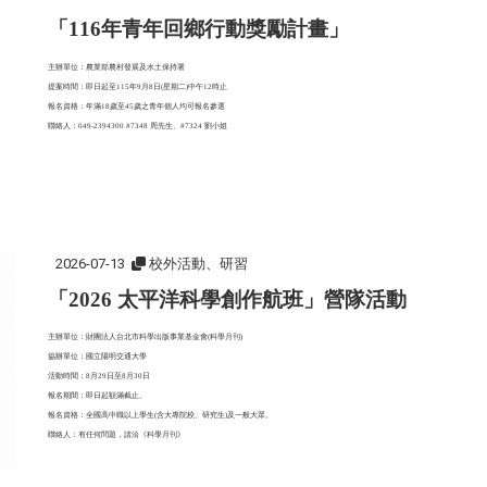
「116年青年回鄉行動獎勵計畫」
主辦單位：農業部農村發展及水土保持署
提案時間：即日起至115年9月8日(星期二)中午12時止
報名資格：年滿18歲至45歲之青年個人均可報名參選
聯絡人：049-2394300 #7348 周先生、#7324 劉小姐
2026-07-13
校外活動、研習
「2026 太平洋科學創作航班」營隊活動
主辦單位：財團法人台北市科學出版事業基金會(科學月刊)
協辦單位：國立陽明交通大學
活動時間：8月29日至8月30日
報名期間：即日起額滿截止。
報名資格：全國高中職以上學生(含大專院校、研究生)及一般大眾。
聯絡人：有任何問題，請洽《科學月刊》