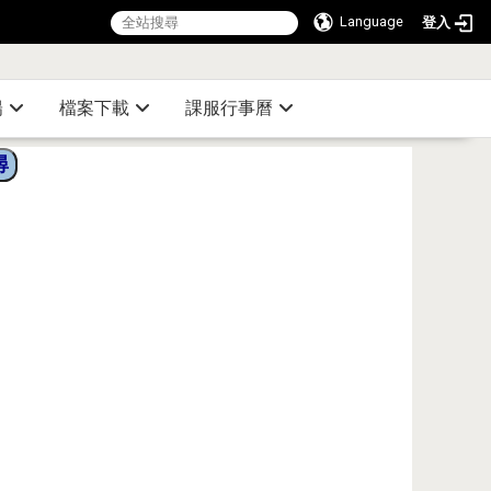
Language
登入
:::
陽
檔案下載
課服行事曆