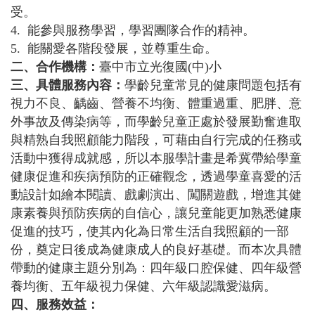
受。
4.
能參與服務學習，學習團隊合作的精神。
5.
能關愛各階段發展，並尊重生命。
二、合作機構：
臺中市立光復國(中)小
三、具體服務內容：
學齡兒童常見的健康問題包括有
視力不良、齲齒、營養不均衡、體重過重、肥胖、意
外事故及傳染病等，而學齡兒童正處於發展勤奮進取
與精熟自我照顧能力階段，可藉由自行完成的任務或
活動中獲得成就感，所以本服學計畫是希冀帶給學童
健康促進和疾病預防的正確觀念，透過學童喜愛的活
動設計如繪本閱讀、戲劇演出、闖關遊戲，增進其健
康素養與預防疾病的自信心，讓兒童能更加熟悉健康
促進的技巧，使其內化為日常生活自我照顧的一部
份，奠定日後成為健康成人的良好基礎。而本次具體
帶動的健康主題分別為：四年級口腔保健、四年級營
養均衡、五年級視力保健、六年級認識愛滋病。
四、服務效益：