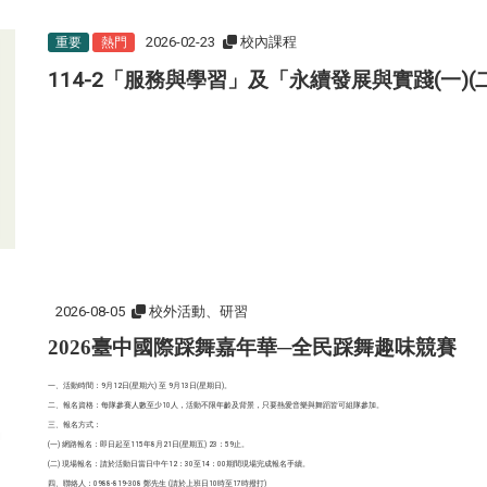
2026-02-23
校內課程
重要
熱門
114-2「服務與學習」及「永續發展與實踐(一)
2026-08-05
校外活動、研習
2026臺中國際踩舞嘉年華─全民踩舞趣味競賽
一、活動時間：9月12日(星期六) 至 9月13日(星期日)。
二、報名資格：每隊參賽人數至少10人，活動不限年齡及背景，只要熱愛音樂與舞蹈皆可組隊參加。
三、報名方式：
(一) 網路報名：即日起至115年8月21日(星期五) 23：59止。
(二) 現場報名：請於活動日當日中午12：30至14：00期間現場完成報名手續。
四、聯絡人：0988-819-308 鄭先生 (請於上班日10時至17時撥打)