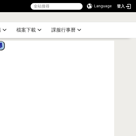
Language
登入
:::
陽
檔案下載
課服行事曆