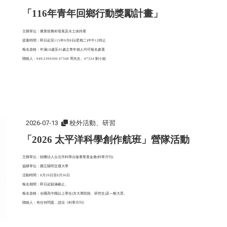
「116年青年回鄉行動獎勵計畫」
主辦單位：農業部農村發展及水土保持署
提案時間：即日起至115年9月8日(星期二)中午12時止
報名資格：年滿18歲至45歲之青年個人均可報名參選
聯絡人：049-2394300 #7348 周先生、#7324 劉小姐
2026-07-13
校外活動、研習
「2026 太平洋科學創作航班」營隊活動
主辦單位：財團法人台北市科學出版事業基金會(科學月刊)
協辦單位：國立陽明交通大學
活動時間：8月29日至8月30日
報名期間：即日起額滿截止。
報名資格：全國高中職以上學生(含大專院校、研究生)及一般大眾。
聯絡人：有任何問題，請洽《科學月刊》